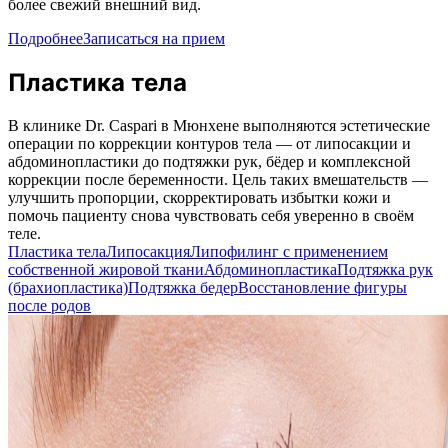
более свежий внешний вид.
Подробнее
Записаться на прием
Пластика тела
В клинике Dr. Caspari в Мюнхене выполняются эстетические
операции по коррекции контуров тела — от липосакции и
абдоминопластики до подтяжки рук, бёдер и комплексной
коррекции после беременности. Цель таких вмешательств —
улучшить пропорции, скорректировать избытки кожи и
помочь пациенту снова чувствовать себя уверенно в своём
теле.
Пластика тела
Липосакция
Липофилинг с применением
собственной жировой ткани
Абдоминопластика
Подтяжка рук
(брахиопластика)
Подтяжка бедер
Восстановление фигуры
после родов