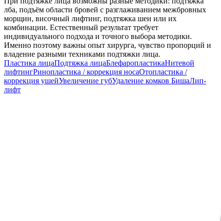
При подтяжке лица возможны разные методики: подтяжка
лба, подъём области бровей с разглаживанием межбровных
морщин, височный лифтинг, подтяжка шеи или их
комбинации. Естественный результат требует
индивидуального подхода и точного выбора методики.
Именно поэтому важны опыт хирурга, чувство пропорций и
владение разными техниками подтяжки лица.
Пластика лица
Подтяжка лица
Блефаропластика
Нитевой
лифтинг
Ринопластика / коррекция носа
Отопластика /
коррекция ушей
Увеличение губ
Удаление комков Биша
Лип-
лифт