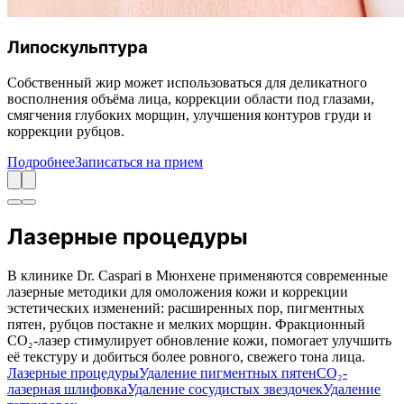
Липоскульптура
Собственный жир может использоваться для деликатного
восполнения объёма лица, коррекции области под глазами,
смягчения глубоких морщин, улучшения контуров груди и
коррекции рубцов.
Подробнее
Записаться на прием
Лазерные процедуры
В клинике Dr. Caspari в Мюнхене применяются современные
лазерные методики для омоложения кожи и коррекции
эстетических изменений: расширенных пор, пигментных
пятен, рубцов постакне и мелких морщин. Фракционный
CO₂-лазер стимулирует обновление кожи, помогает улучшить
её текстуру и добиться более ровного, свежего тона лица.
Лазерные процедуры
Удаление пигментных пятен
CO₂-
лазерная шлифовка
Удаление сосудистых звездочек
Удаление