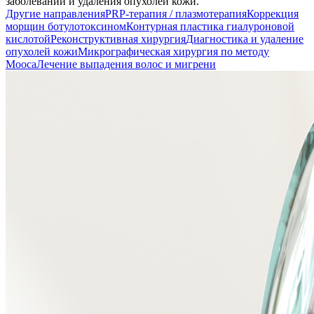
заболеваний и удаления опухолей кожи.
Другие направления
PRP-терапия / плазмотерапия
Коррекция
морщин ботулотоксином
Контурная пластика гиалуроновой
кислотой
Реконструктивная хирургия
Диагностика и удаление
опухолей кожи
Микрографическая хирургия по методу
Мооса
Лечение выпадения волос и мигрени