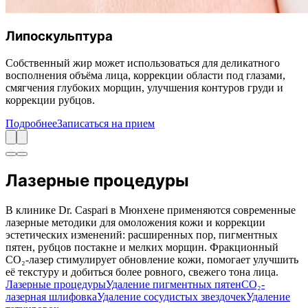
Липоскульптура
Собственный жир может использоваться для деликатного
восполнения объёма лица, коррекции области под глазами,
смягчения глубоких морщин, улучшения контуров груди и
коррекции рубцов.
Подробнее
Записаться на прием
Лазерные процедуры
В клинике Dr. Caspari в Мюнхене применяются современные
лазерные методики для омоложения кожи и коррекции
эстетических изменений: расширенных пор, пигментных
пятен, рубцов постакне и мелких морщин. Фракционный
CO₂-лазер стимулирует обновление кожи, помогает улучшить
её текстуру и добиться более ровного, свежего тона лица.
Лазерные процедуры
Удаление пигментных пятен
CO₂-
лазерная шлифовка
Удаление сосудистых звездочек
Удаление