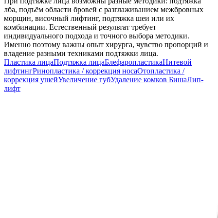
При подтяжке лица возможны разные методики: подтяжка
лба, подъём области бровей с разглаживанием межбровных
морщин, височный лифтинг, подтяжка шеи или их
комбинации. Естественный результат требует
индивидуального подхода и точного выбора методики.
Именно поэтому важны опыт хирурга, чувство пропорций и
владение разными техниками подтяжки лица.
Пластика лица
Подтяжка лица
Блефаропластика
Нитевой
лифтинг
Ринопластика / коррекция носа
Отопластика /
коррекция ушей
Увеличение губ
Удаление комков Биша
Лип-
лифт