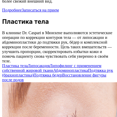
более свежий внешний вид.
Подробнее
Записаться на прием
Пластика тела
В клинике Dr. Caspari в Мюнхене выполняются эстетические
операции по коррекции контуров тела — от липосакции и
абдоминопластики до подтяжки рук, бёдер и комплексной
коррекции после беременности. Цель таких вмешательств —
улучшить пропорции, скорректировать избытки кожи и
помочь пациенту снова чувствовать себя уверенно в своём
теле.
Пластика тела
Липосакция
Липофилинг с применением
собственной жировой ткани
Абдоминопластика
Подтяжка рук
(брахиопластика)
Подтяжка бедер
Восстановление фигуры
после родов