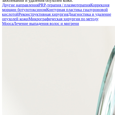
заболеваний и удаления опухолей кожи.
Другие направления
PRP-терапия / плазмотерапия
Коррекция
морщин ботулотоксином
Контурная пластика гиалуроновой
кислотой
Реконструктивная хирургия
Диагностика и удаление
опухолей кожи
Микрографическая хирургия по методу
Мооса
Лечение выпадения волос и мигрени